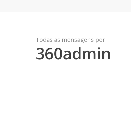
Skip
to
main
content
Todas as mensagens por
360admin
Dicas
para
um
evento