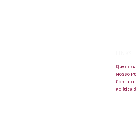
Notícias
Dicas para um evento empresarial
LINKS
Quem s
Nosso Po
Contato
Política 