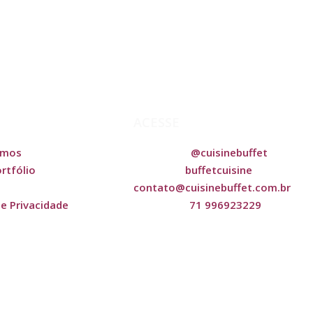
ACESSE
omos
@cuisinebuffet
Instagram:
rtfólio
buffetcuisine
Facebook:
contato@cuisinebuffet.com.br
de Privacidade
71 996923229
WhatsApp: