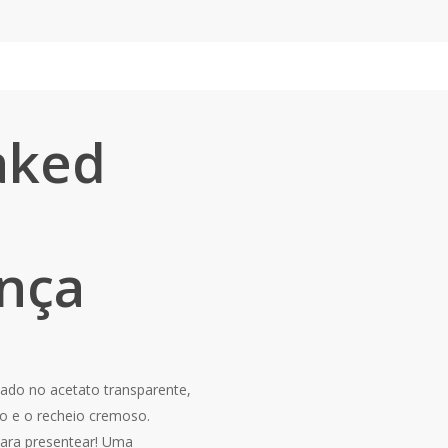
aked
nça
do no acetato transparente,
o e o recheio cremoso.
para presentear! Uma