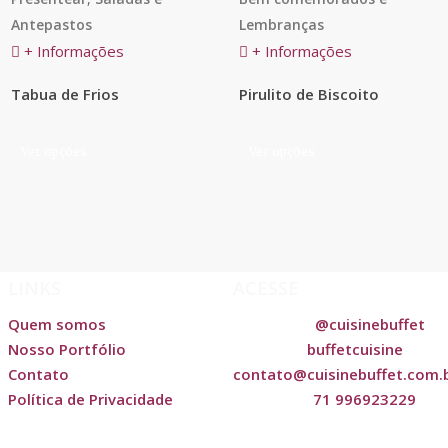
Antepastos
Lembranças
+ Informações
+ Informações
Tabua de Frios
Pirulito de Biscoito
Este
Este
Ver opções
Ver opções
produto
produto
tem
tem
várias
várias
variantes.
variantes.
As
As
LINKS
ACESSE
opções
opções
podem
podem
Quem somos
@cuisinebuffet
Instagram:
ser
ser
Nosso Portfólio
buffetcuisine
Facebook:
escolhidas
escolhidas
Contato
contato@cuisinebuffet.com.
na
na
Política de Privacidade
71 996923229
WhatsApp:
página
página
do
do