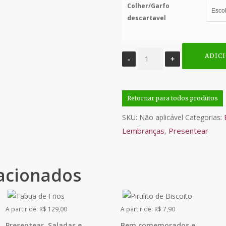
Colher/Garfo
descartavel
Baby
ADIC
Naked
Cake
-
Retornar para todos produtos
Lembrança
SKU:
Não aplicável
Categorias:
quantidade
Lembranças
Presentear
,
acionados
A partir de:
R$
129,00
A partir de:
R$
7,90
Presentear
,
Saladas e
Bem comemorados e