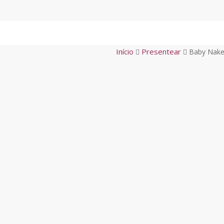
Skip
to
main
content
Início
Presentear
Baby Nake