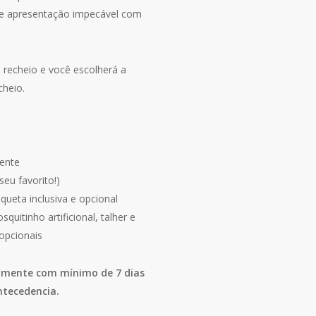
e apresentação impecável com
recheio e você escolherá a
cheio.
ente
seu favorito!)
queta inclusiva e opcional
uitinho artificional, talher e
 opcionais
iramente com mínimo de 7 dias
ntecedencia.