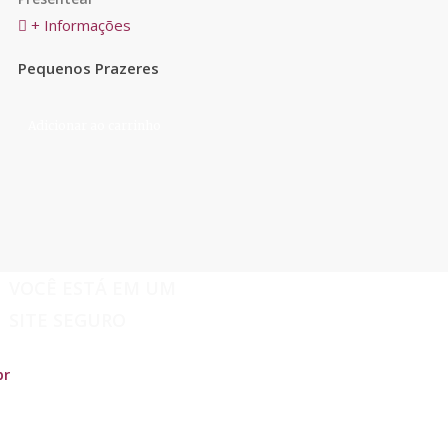
+ Informações
Pequenos Prazeres
Adicionar ao carrinho
VOCÊ ESTÁ EM UM
SITE SEGURO
br