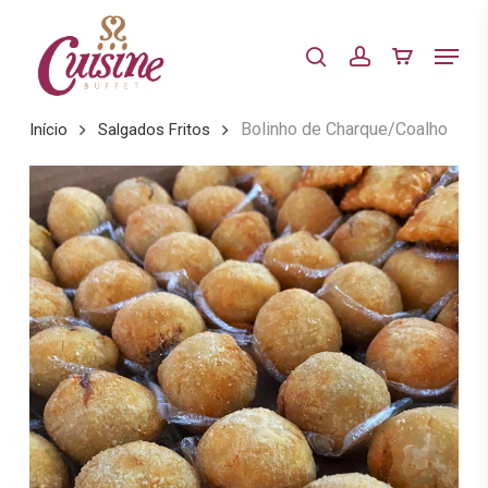
Skip
to
Menu
search
account
main
content
Bolinho de Charque/Coalho
Início
Salgados Fritos