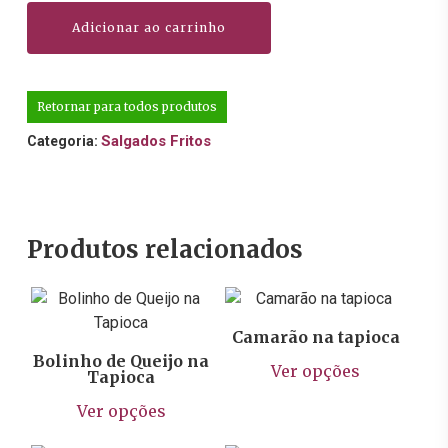
Adicionar ao carrinho
Retornar para todos produtos
Salgados Fritos
Categoria:
Produtos relacionados
R$
3,99
R$
1,99
Camarão na tapioca
Este
Bolinho de Queijo na
Ver opções
Tapioca
prod
Este
tem
Ver opções
produto
vária
tem