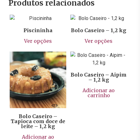
Produtos relacionados
R$
59,90
R$
129,90
Piscininha
Bolo Caseiro – 1,2 kg
Este
Este
Ver opções
Ver opções
produto
prod
tem
tem
R$
99,90
várias
vária
variantes.
varia
As
As
Bolo Caseiro – Aipim
R$
129,90
– 1,2 kg
opções
opçõ
podem
pod
Adicionar ao
carrinho
ser
ser
escolhidas
escol
na
na
Bolo Caseiro –
página
págin
Tapioca com doce de
leite – 1,2 kg
do
do
produto
prod
Adicionar ao