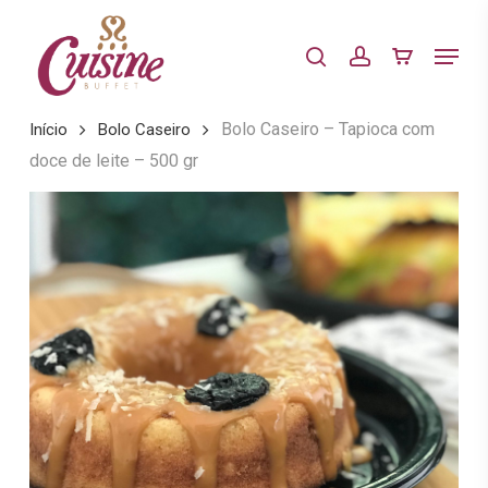
Skip
to
Menu
search
account
main
content
Bolo Caseiro – Tapioca com
Início
Bolo Caseiro
doce de leite – 500 gr