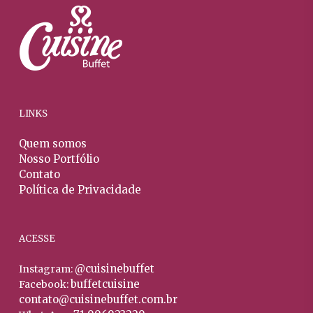
pod
ser
produto
ser
escolhidas
escol
na
na
página
págin
do
do
produto
prod
LINKS
Quem somos
Nosso Portfólio
Contato
Política de Privacidade
ACESSE
@cuisinebuffet
Instagram:
buffetcuisine
Facebook:
contato@cuisinebuffet.com.br