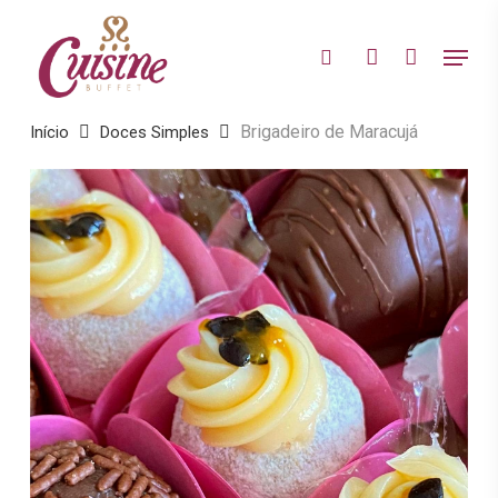
Skip
to
Menu
search
account
main
Close
content
Menu
Brigadeiro de Maracujá
Início
Doces Simples