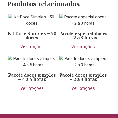
Produtos relacionados
R$
90,53
R$
30,00
Kit Doce Simples – 50
Pacote especial doces
doces
– 2 a 3 horas
Este
Ver opções
Ver opções
prod
tem
R$
45,25
R$
27,15
vária
varia
As
Pacote doces simples
Pacote doces simples
– 4 a 5 horas
– 2 a 3 horas
opçõ
Este
Este
pod
Ver opções
Ver opções
produto
prod
ser
tem
tem
escol
várias
vária
na
variantes.
varia
págin
As
As