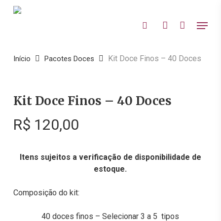
Skip
to
Menu
search
account
main
Close
content
Menu
Kit Doce Finos – 40 Doces
Início
Pacotes Doces
Kit Doce Finos – 40 Doces
R$
120,00
Itens sujeitos a verificação de disponibilidade de
estoque.
Composição do kit:
40 doces finos – Selecionar 3 a 5 tipos