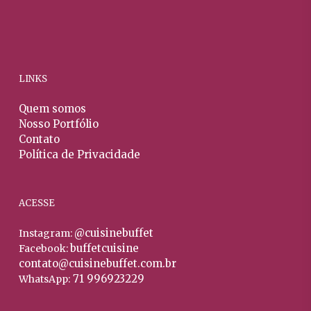
do
opções
opçõ
prod
podem
pod
ser
ser
escolhidas
escol
na
na
LINKS
página
págin
Quem somos
do
do
Nosso Portfólio
produto
prod
Contato
Política de Privacidade
ACESSE
@cuisinebuffet
Instagram:
buffetcuisine
Facebook:
contato@cuisinebuffet.com.br
71 996923229
WhatsApp: