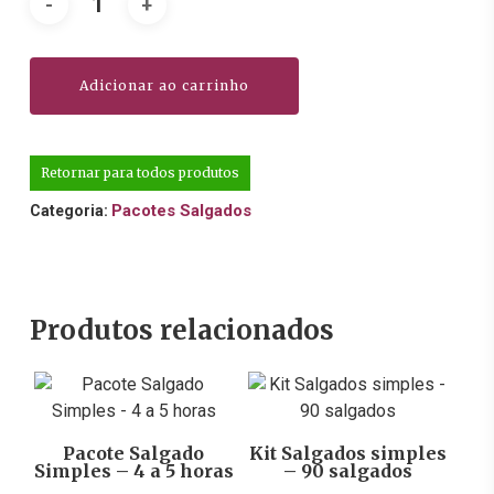
Adicionar ao carrinho
Retornar para todos produtos
Pacotes Salgados
Categoria:
Produtos relacionados
R$
179,90
R$
104,30
Pacote Salgado
Kit Salgados simples
Simples – 4 a 5 horas
– 90 salgados
Este
Este