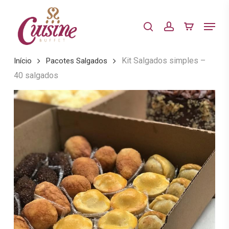
Skip
to
Menu
search
account
main
Close
content
Menu
Kit Salgados simples –
Início
Pacotes Salgados
40 salgados