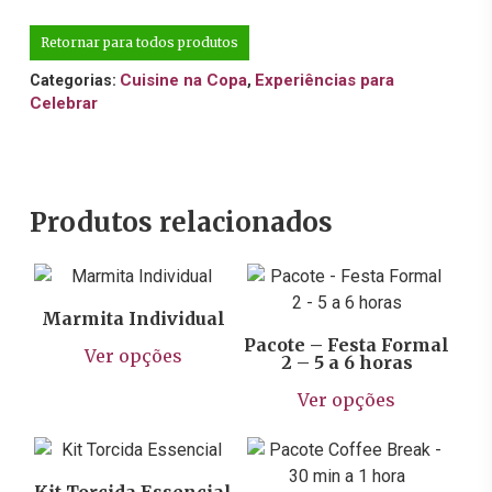
Retornar para todos produtos
Cuisine na Copa
Experiências para
Categorias:
,
Celebrar
Produtos relacionados
R$
18,90
R$
1.778,00
Marmita Individual
Este
Pacote – Festa Formal
Ver opções
2 – 5 a 6 horas
produto
Este
tem
Ver opções
prod
R$
139,90
várias
tem
variantes.
R$
18,90
vária
As
varia