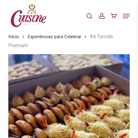
Skip
to
Menu
search
account
main
content
Kit Torcida
Início
Experiências para Celebrar
Premium