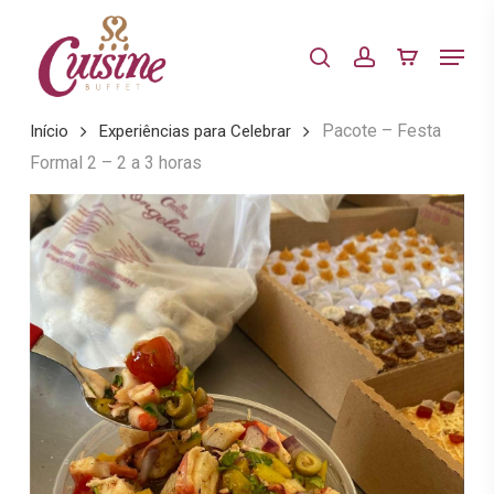
Skip
to
Menu
search
account
main
content
Pacote – Festa
Início
Experiências para Celebrar
Formal 2 – 2 a 3 horas