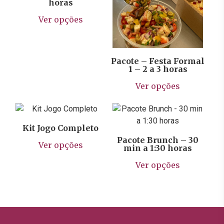
horas
Este
Ver opções
produto
tem
várias
variantes.
Pacote – Festa Formal
1 – 2 a 3 horas
As
Este
opções
Ver opções
prod
R$
249,90
podem
tem
R$
22,90
ser
vária
escolhidas
varia
Kit Jogo Completo
na
Este
As
Pacote Brunch – 30
página
Ver opções
min a 1:30 horas
produto
opçõ
do
Este
tem
pod
Ver opções
produto
prod
várias
ser
tem
variantes.
escol
vária
As
na
varia
opções
págin
As
podem
do