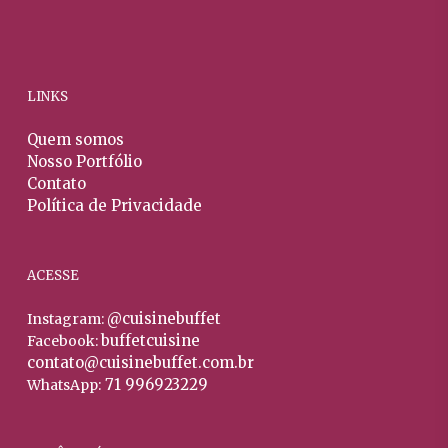
opçõ
ser
prod
pod
escolhidas
ser
na
escol
página
LINKS
na
do
págin
produto
Quem somos
do
Nosso Portfólio
prod
Contato
Política de Privacidade
ACESSE
@cuisinebuffet
Instagram:
buffetcuisine
Facebook:
contato@cuisinebuffet.com.br
71 996923229
WhatsApp: