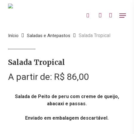
Skip
to
Menu
search
account
main
content
Salada Tropical
Início
Saladas e Antepastos
Salada Tropical
A partir de:
R$
86,00
Salada de Peito de peru com creme de queijo,
abacaxi e passas.
Enviado em embalagem descartável.