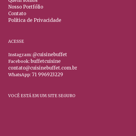
Quem somos
do
produto
Nosso Portfólio
prod
Contato
Política de Privacidade
ACESSE
@cuisinebuffet
Instagram:
buffetcuisine
Facebook:
contato@cuisinebuffet.com.br
71 996923229
WhatsApp:
VOCÊ ESTÁ EM UM SITE SEGURO