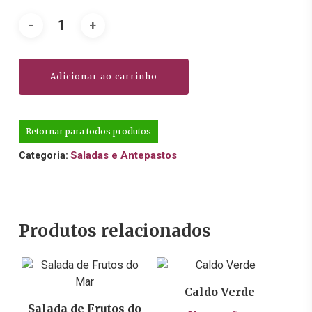
Adicionar ao carrinho
Retornar para todos produtos
Saladas e Antepastos
Categoria:
Produtos relacionados
R$
10,90
R$
159,00
Caldo Verde
Este
Salada de Frutos do