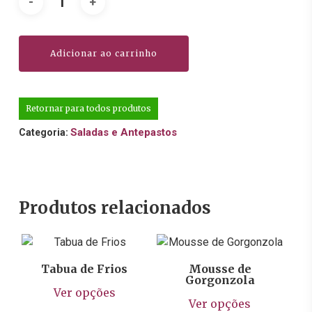
Adicionar ao carrinho
Retornar para todos produtos
Saladas e Antepastos
Categoria:
Produtos relacionados
R$
129,00
R$
179,00
Tabua de Frios
Mousse de
Gorgonzola
Este
Ver opções
Este
produto
Ver opções
prod