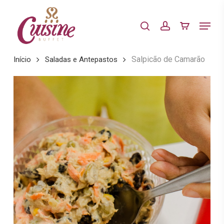
Skip
to
Menu
search
account
main
content
Salpicão de Camarão
Início
Saladas e Antepastos