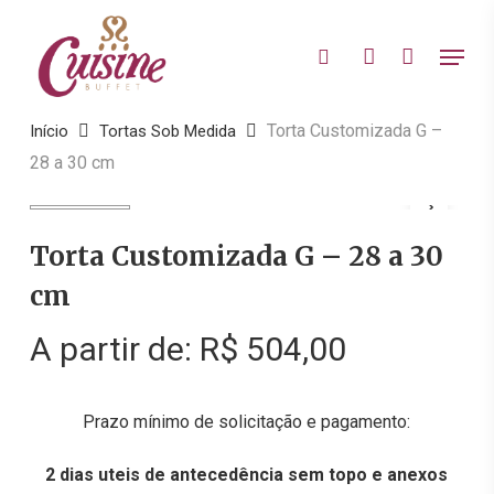
Skip
to
Menu
search
account
main
Close
content
Menu
Torta Customizada G –
Início
Tortas Sob Medida
28 a 30 cm
Torta Customizada G – 28 a 30
cm
A partir de:
R$
504,00
Prazo mínimo de solicitação e pagamento:
2 dias uteis de antecedência sem topo e anexos