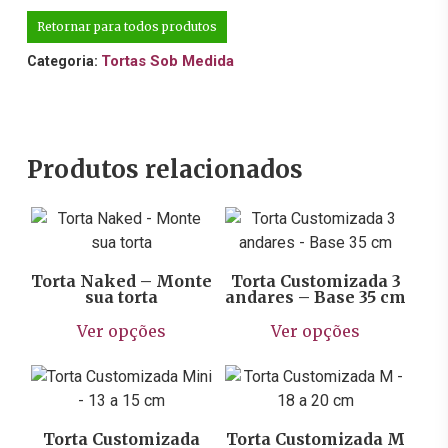
Retornar para todos produtos
Tortas Sob Medida
Categoria:
Produtos relacionados
R$
145,90
R$
1.594,57
Torta Naked – Monte
Torta Customizada 3
sua torta
andares – Base 35 cm
Este
Este
Ver opções
Ver opções
produto
prod
tem
tem
R$
168,00
R$
283,00
várias
vária
variantes.
varia
As
As
Torta Customizada
Torta Customizada M