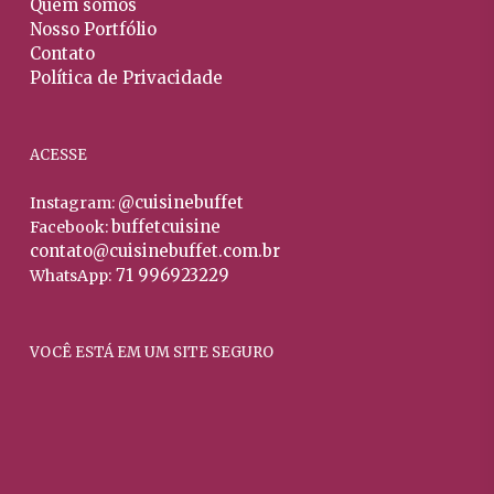
Quem somos
do
Nosso Portfólio
produto
Contato
Política de Privacidade
ACESSE
@cuisinebuffet
Instagram:
buffetcuisine
Facebook:
contato@cuisinebuffet.com.br
71 996923229
WhatsApp:
VOCÊ ESTÁ EM UM SITE SEGURO