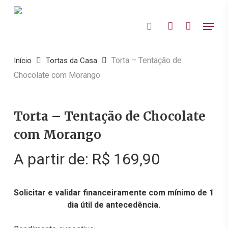
Skip
to
Menu
search
account
main
Close
content
Menu
Torta – Tentação de
Início
Tortas da Casa
Chocolate com Morango
Torta – Tentação de Chocolate
com Morango
A partir de:
R$
169,90
Solicitar e validar financeiramente com mínimo de 1
dia útil de antecedência.