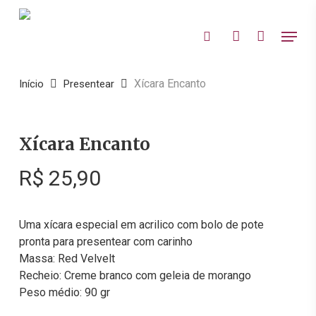
Skip
to
Menu
search
account
main
content
Xícara Encanto
Início
Presentear
Xícara Encanto
R$
25,90
Uma xícara especial em acrilico com bolo de pote
pronta para presentear com carinho
Massa: Red Velvelt
Recheio: Creme branco com geleia de morango
Peso médio: 90 gr