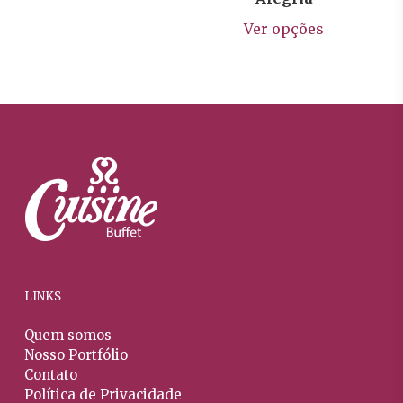
As
Este
prod
opções
Ver opções
prod
podem
tem
ser
vária
escolhidas
varia
na
As
página
opçõ
do
pod
produto
ser
escol
na
págin
do
prod
LINKS
Quem somos
Nosso Portfólio
Contato
Política de Privacidade