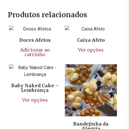
Produtos relacionados
R$
45,90
R$
129,90
Doces Afetos
Caixa Afeto
Este
Adicionar ao
Ver opções
prod
carrinho
tem
R$
11,00
vária
varia
As
Baby Naked Cake –
opçõ
R$
59,90
Lembrança
pod
Este
Ver opções
ser
produto
escol
tem
na
várias
págin
variantes.
Bandejinha da
Alegria
do