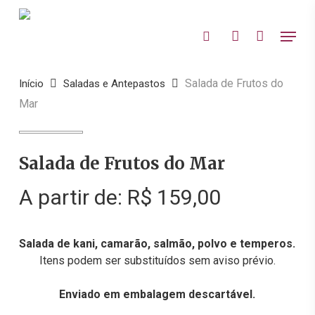
Skip
to
Menu
search
account
main
Close
content
Menu
Salada de Frutos do
Início
Saladas e Antepastos
Mar
Salada de Frutos do Mar
A partir de:
R$
159,00
Salada de kani, camarão, salmão, polvo e temperos.
Itens podem ser substituídos sem aviso prévio.
Enviado em embalagem descartável.