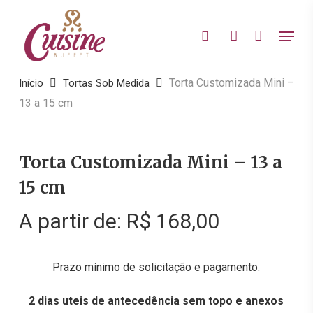
Skip
to
Menu
search
account
main
content
Torta Customizada Mini –
Início
Tortas Sob Medida
13 a 15 cm
Torta Customizada Mini – 13 a
15 cm
A partir de:
R$
168,00
Prazo mínimo de solicitação e pagamento:
2 dias uteis de antecedência sem topo e anexos