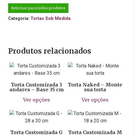
Retornar para todos produtos
Tortas Sob Medida
Categoria:
Produtos relacionados
R$
145,90
R$
1.594,57
Torta Customizada 3
Torta Naked – Monte
andares – Base 35 cm
sua torta
Este
Este
Ver opções
Ver opções
produto
prod
tem
tem
R$
504,00
R$
283,00
várias
vária
variantes.
varia
As
As
Torta Customizada G
Torta Customizada M